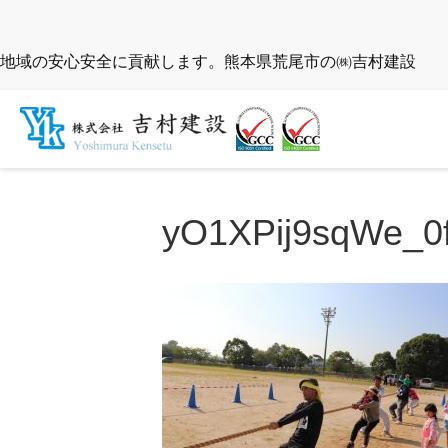
地域の安心安全に貢献します。熊本県荒尾市の㈱吉村建設
yO1XPij9sqWe_0