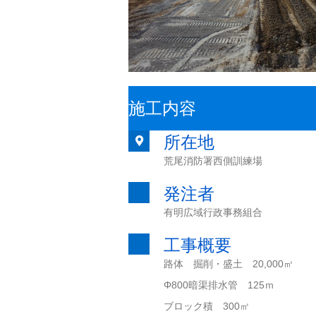
施工内容
所在地
荒尾消防署西側訓練場
発注者
有明広域行政事務組合
工事概要
路体 掘削・盛土 20,000㎥
Φ800暗渠排水管 125ｍ
ブロック積 300㎡