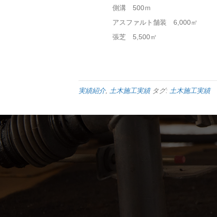
側溝 500ｍ
アスファルト舗装 6,000㎡
張芝 5,500㎡
実績紹介
,
土木施工実績
タグ:
土木施工実績