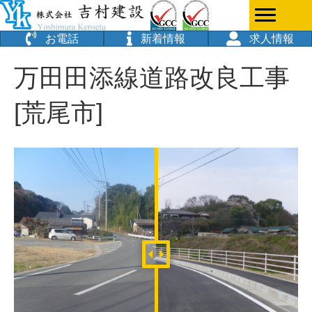
お電話
新着情報
求人情報
万田田添線道路改良工事
[荒尾市]