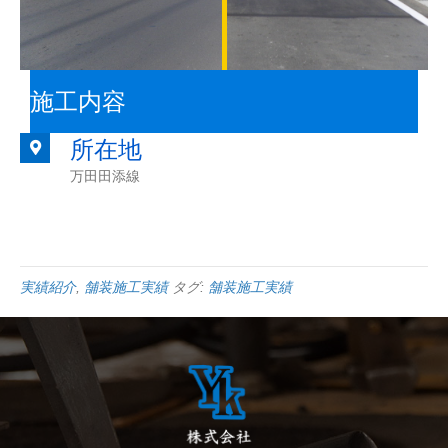
施工内容
所在地
万田田添線
実績紹介
,
舗装施工実績
タグ:
舗装施工実績