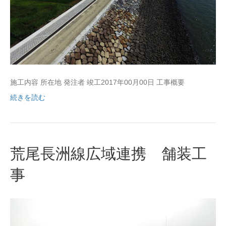
施工内容 所在地 発注者 竣工2017年00月00日 工事概要
続きを読む
荒尾長洲線広域連携 舗装工
事