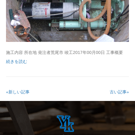
施工内容 所在地 発注者荒尾市 竣工2017年00月00日 工事概要
続きを読む
«新しい記事
古い記事»