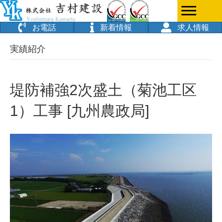
お電話
新着情報
求人情報
実績紹介
堤防補強2次盛土（菊池工区
1）工事 [九州農政局]